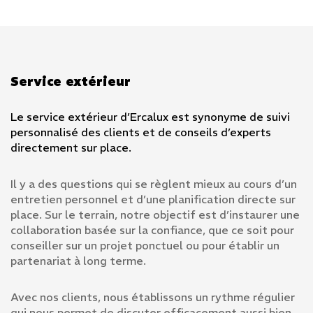
Perçage, tronçonnage & techniques de
surface
Techniques de fixation & systèmes de
ferrures
Produits chimico-techniques & solutions
Service extérieur
techniques
Aménagement de l'entreprise & sécurité au
Le service extérieur d’Ercalux est synonyme de suivi
travail
personnalisé des clients et de conseils d’experts
Électricité & sanitaire
directement sur place.
Services
Il y a des questions qui se règlent mieux au cours d’un
entretien personnel et d’une planification directe sur
Magasin spécialisé
Boutique en ligne
place. Sur le terrain, notre objectif est d’instaurer une
Equipement d’entreprise
Service clientèle
collaboration basée sur la confiance, que ce soit pour
conseiller sur un projet ponctuel ou pour établir un
Projets
partenariat à long terme.
Catalogues
Avec nos clients, nous établissons un rythme régulier
Contact
qui nous permet de discuter efficacement aussi bien