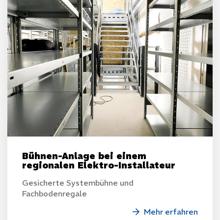
Chemisch-technische Produkte & technischer
Handel
Betriebseinrichtung & Arbeitsschutz
Elektro & Sanitär
Leistungen
Fachgeschäft
Online-Shop
Betriebseinrichtung
Kundendienst
Projekte
Kataloge
Bühnen-Anlage bei einem
regionalen Elektro-Installateur
Kontakt
Gesicherte Systembühne und
Anfrage
Fachbodenregale
Mehr erfahren