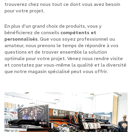
trouverez chez nous tout ce dont vous avez besoin
Produits
pour votre projet.
Outils & machines
En plus d’un grand choix de produits, vous y
Perçage, tronçonnage & techniques de
bénéficierez de conseils
compétents et
surface
personnalisés
. Que vous soyez professionnel ou
Techniques de fixation & systèmes de
amateur, nous prenons le temps de répondre à vos
ferrures
questions et de trouver ensemble la solution
Produits chimico-techniques & solutions
optimale pour votre projet. Venez nous rendre visite
techniques
et constatez par vous-même la qualité et la diversité
Aménagement de l'entreprise & sécurité au
que notre magasin spécialisé peut vous offrir.
travail
Électricité & sanitaire
Services
Magasin spécialisé
Boutique en ligne
Equipement d’entreprise
Service clientèle
Projets